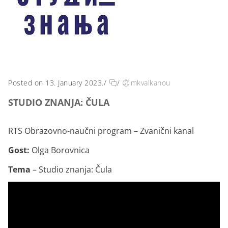
Posted on 13. January 2023.
/
/
mkvalkanou
STUDIO ZNANJA: ČULA
RTS Obrazovno-naučni program – Zvanični kanal
Gost:
Olga Borovnica
Tema
– Studio znanja: Čula