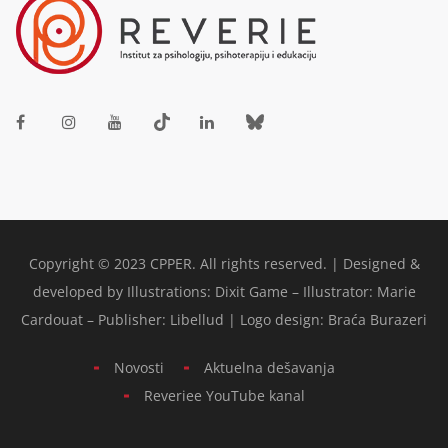
Copyright © 2023 CPPER. All rights reserved. | Designed &
developed by Illustrations: Dixit Game – Illustrator: Marie
Cardouat – Publisher: Libellud | Logo design: Braća Burazeri
Novosti
Aktuelna dešavanja
Reveriee YouTube kanal