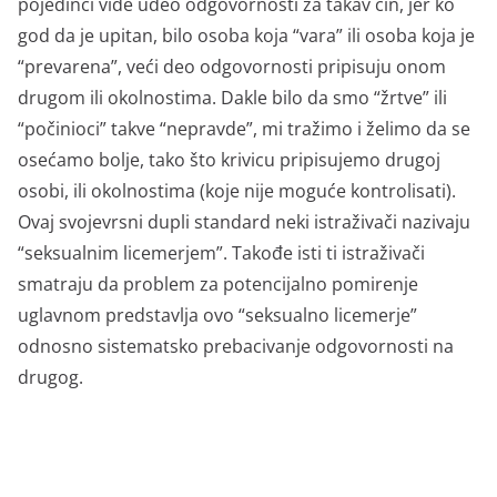
pojedinci vide udeo odgovornosti za takav čin, jer ko
god da je upitan, bilo osoba koja “vara” ili osoba koja je
“prevarena”, veći deo odgovornosti pripisuju onom
drugom ili okolnostima. Dakle bilo da smo “žrtve” ili
“počinioci” takve “nepravde”, mi tražimo i želimo da se
osećamo bolje, tako što krivicu pripisujemo drugoj
osobi, ili okolnostima (koje nije moguće kontrolisati).
Ovaj svojevrsni dupli standard neki istraživači nazivaju
“seksualnim licemerjem”. Takođe isti ti istraživači
smatraju da problem za potencijalno pomirenje
uglavnom predstavlja ovo “seksualno licemerje”
odnosno sistematsko prebacivanje odgovornosti na
drugog.