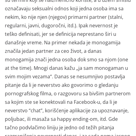
su termini koji se naizmenično koriste, a u užem smislu
označavaju seksualni odnos koji jedna osoba ima sa
nekim, ko nije njen (njegov) primarni partner (stalni,
regularni, javni, dugoročni, itd.). Ipak nevernost je
teško definisati, jer se definicija neprestano širi u
današnje vreme. Na primer nekada je monogamija
značila jedan partner za ceo život, a danas
monogamija znači jedna osoba dok smo sa njom (one
at the time). Mnogi danas kažu „ja sam monogaman u
svim mojim vezama“. Danas se nesumnjivo postavlja
pitanje da li je neverstvo ako govorimo o gledanju
pornografskog filma, o razgovoru sa bivšim partnerom
sa kojim ste se konektovali na Facebook-u, da li je
neverstvo “chat”, korišćenje aplikacije za upoznavanje,
poljubac, ili masaža sa happy ending-om, itd. Gde
tačno podvlačimo liniju je jedno od težih pitanja