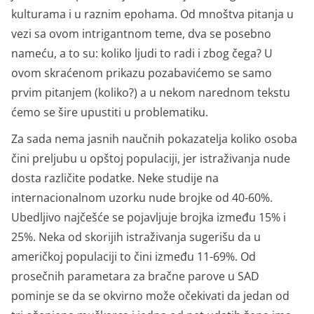
kulturama i u raznim epohama. Od mnoštva pitanja u
vezi sa ovom intrigantnom teme, dva se posebno
nameću, a to su: koliko ljudi to radi i zbog čega? U
ovom skraćenom prikazu pozabavićemo se samo
prvim pitanjem (koliko?) a u nekom narednom tekstu
ćemo se šire upustiti u problematiku.
Za sada nema jasnih naučnih pokazatelja koliko osoba
čini preljubu u opštoj populaciji, jer istraživanja nude
dosta različite podatke. Neke studije na
internacionalnom uzorku nude brojke od 40-60%.
Ubedljivo najčešće se pojavljuje brojka između 15% i
25%. Neka od skorijih istraživanja sugerišu da u
američkoj populaciji to čini između 11-69%. Od
prosečnih parametara za bračne parove u SAD
pominje se da se okvirno može očekivati da jedan od