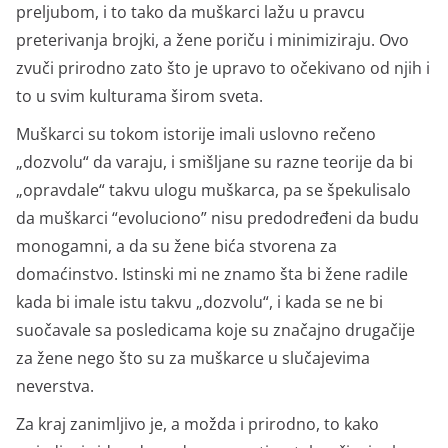
preljubom, i to tako da muškarci lažu u pravcu
preterivanja brojki, a žene poriču i minimiziraju. Ovo
zvuči prirodno zato što je upravo to očekivano od njih i
to u svim kulturama širom sveta.
Muškarci su tokom istorije imali uslovno rečeno
„dozvolu“ da varaju, i smišljane su razne teorije da bi
„opravdale“ takvu ulogu muškarca, pa se špekulisalo
da muškarci “evoluciono” nisu predodređeni da budu
monogamni, a da su žene bića stvorena za
domaćinstvo. Istinski mi ne znamo šta bi žene radile
kada bi imale istu takvu „dozvolu“, i kada se ne bi
suočavale sa posledicama koje su značajno drugačije
za žene nego što su za muškarce u slučajevima
neverstva.
Za kraj zanimljivo je, a možda i prirodno, to kako