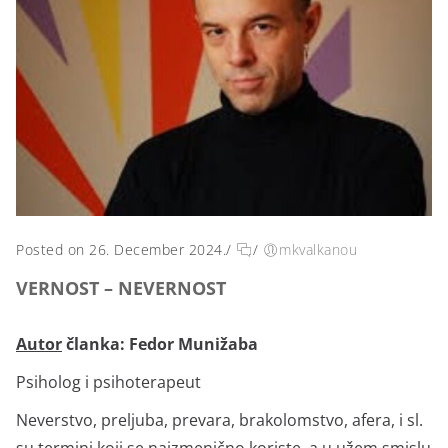
Posted on 26. December 2024.
/
/
mkvalkanou
VERNOST – NEVERNOST
Autor
članka:
Fedor Munižaba
Psiholog i psihoterapeut
Neverstvo, preljuba, prevara, brakolomstvo, afera, i sl.