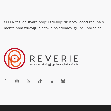
CPPER teži da stvara bolje i zdravije društvo vodeći računa o
mentalnom zdravlju njegovih pojedinaca, grupa i porodice.