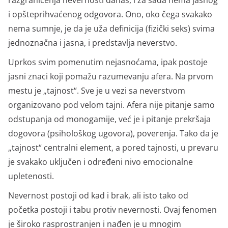
razgraničenja nevernosti danas, i za sada nema jasnog
i opšteprihvaćenog odgovora. Ono, oko čega svakako
nema sumnje, je da je uža definicija (fizički seks) svima
jednoznačna i jasna, i predstavlja neverstvo.
Uprkos svim pomenutim nejasnoćama, ipak postoje
jasni znaci koji pomažu razumevanju afera. Na prvom
mestu je „tajnost“. Sve je u vezi sa neverstvom
organizovano pod velom tajni. Afera nije pitanje samo
odstupanja od monogamije, već je i pitanje prekršaja
dogovora (psihološkog ugovora), poverenja. Tako da je
„tajnost“ centralni element, a pored tajnosti, u prevaru
je svakako uključen i određeni nivo emocionalne
upletenosti.
Nevernost postoji od kad i brak, ali isto tako od
početka postoji i tabu protiv nevernosti. Ovaj fenomen
je široko rasprostranjen i nađen je u mnogim