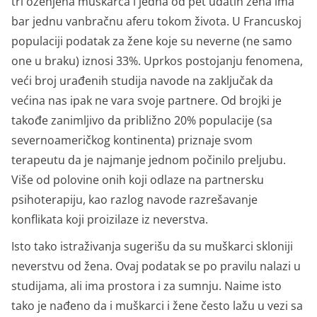
tri oženjena muškarca i jedna od pet udatih žena ima
bar jednu vanbračnu aferu tokom života. U Francuskoj
populaciji podatak za žene koje su neverne (ne samo
one u braku) iznosi 33%. Uprkos postojanju fenomena,
veći broj urađenih studija navode na zaključak da
većina nas ipak ne vara svoje partnere. Od brojki je
takođe zanimljivo da približno 20% populacije (sa
severnoameričkog kontinenta) priznaje svom
terapeutu da je najmanje jednom počinilo preljubu.
Više od polovine onih koji odlaze na partnersku
psihoterapiju, kao razlog navode razrešavanje
konflikata koji proizilaze iz neverstva.
Isto tako istraživanja sugerišu da su muškarci skloniji
neverstvu od žena. Ovaj podatak se po pravilu nalazi u
studijama, ali ima prostora i za sumnju. Naime isto
tako je nađeno da i muškarci i žene često lažu u vezi sa