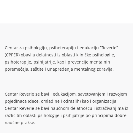
Centar za psihologiju, psihoterapiju i edukaciju “Reverie”
(CPPER) obavlja delatnosti iz oblasti kliničke psihologije,
psihoterapije, psihijatrije, kao i prevencije mentalnih
poremećaja, zaštite i unapređenja mentalnog zdravlja.
Centar Reverie se bavi i edukacijom, savetovanjem i razvojem
pojedinaca (dece, omladine i odraslih) kao i organizacija.
Centar Reverie se bavi naučnom delatnošću i istraživanjima iz
različitih oblasti psihologije i psihijatrije po principima dobre
naučne prakse.